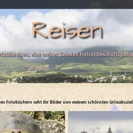
Reisen
rlaubsreisen, eine meiner liebsten Freizeitbeschäftigung
iesen Fotobüchern seht ihr Bilder von meinen schönsten Urlaubsziel