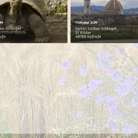
14
Toskana 2014
har Schlegel
Autor: Lothar Schlegel
57 Bilder
ufe
48788 Aufrufe