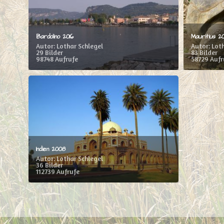
Bardolino 2016
Mauritius 20
Autor: Lothar Schlegel
Autor: Lot
29 Bilder
83 Bilder
98748 Aufrufe
58729 Aufr
Indien 2008
Autor: Lothar Schlegel
36 Bilder
112739 Aufrufe