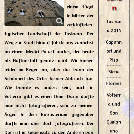
n
einem Hügel
in Mitten der
Toskan
zerklüfteten
a 2014
typischen Landschaft der Toskana. Der
Capann
Weg zur Stadt hinauf führte uns zunächst
ori und
an einem Medici Palast vorbei, der heute
Pisa
als Haftanstalt genutzt wird. Wir kamen
leider im Regen an, aber das kann der
Siena
Schönheit des Ortes keinen Abbruch tun.
Florenz
Wie konnte es anders sein, auch in
Volterr
Volterra gibt es einen Dom. Darin durfte
a und
man nicht fotografieren, sehr zu meinem
San
Ärger. In dem Baptisterium gegenüber
Gimign
durfte man aber doch fotografieren. Der
ano
Dom ist im Gegensatz zu den Anderen von