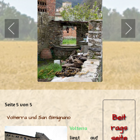
Seite 5 von 5
Beit
Volterra und San Gimignano
rags
Volterra
seite
liegt auf